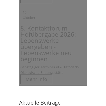
16
Oktober
8. Kontaktforum
Hofübergabe 2026:
Lebenswerke
übergeben -
Lebenswerke neu
beginnen
Ganztägiger Termin
HÖB – Historisch-
Ökologische Bildungsstätte
Mehr Info
Aktuelle Beiträge