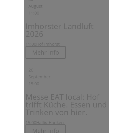
August
11:00
Imhorster Landluft
2026
11:00
Hof Imhorst
Mehr Info
26
September
15:00
Messe EAT local: Hof
trifft Küche. Essen und
Trinken von hier.
15:00
Hallig Hanken
Mehr Info