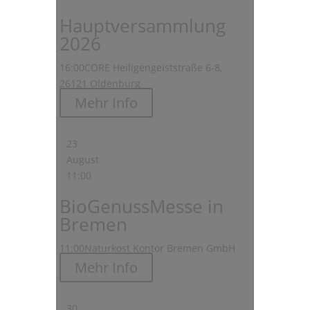
Hauptversammlung
2026
16:00
CORE Heiligengeiststraße 6-8,
26121 Oldenburg
Mehr Info
23
August
11:00
BioGenussMesse in
Bremen
11:00
Naturkost Kontor Bremen GmbH
Mehr Info
30