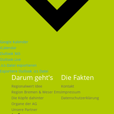
Google Kalender
iCalendar
Outlook 365
Outlook Live
.ics-Datei exportieren
Exportiere Outlook .ics Datei
Darum geht's
Die Fakten
Regionalwert Idee
Kontakt
Region Bremen & Weser Ems
Impressum
Die Köpfe dahinter
Datenschutzerklärung
Organe der AG
Unsere Partner