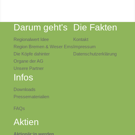
Darum geht's
Die Fakten
Regionalwert Idee
Kontakt
Region Bremen & Weser Ems
Impressum
Die Köpfe dahinter
Datenschutzerklärung
Organe der AG
Unsere Partner
Infos
Downloads
Pressematerialien
FAQs
Aktien
Aktionär:in werden